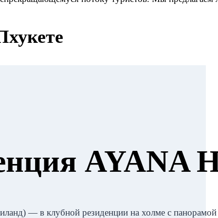
Пхукете
енция AYANA H
иланд) — в клубной резиденции на холме с панорамой